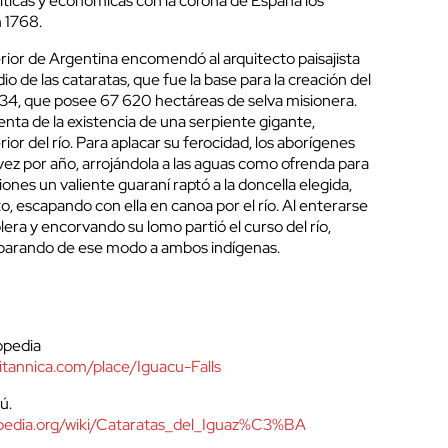
líticas y económicas con la corona de España los
n 1768.
terior de Argentina encomendó al arquitecto paisajista
io de las cataratas, que fue la base para la creación del
934, que posee 67 620 hectáreas de selva misionera.
enta de la existencia de una serpiente gigante,
erior del río. Para aplacar su ferocidad, los aborígenes
vez por año, arrojándola a las aguas como ofrenda para
iones un valiente guaraní raptó a la doncella elegida,
ito, escapando con ella en canoa por el río. Al enterarse
lera y encorvando su lomo partió el curso del río,
separando de ese modo a ambos indígenas.
lopedia
itannica.com/place/Iguacu-Falls
ú.
kipedia.org/wiki/Cataratas_del_Iguaz%C3%BA