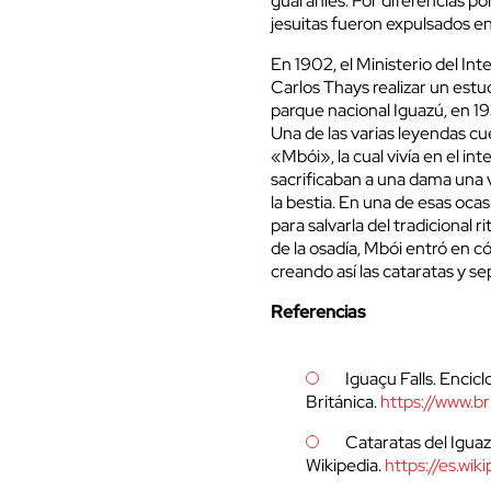
guaraníes. Por diferencias po
jesuitas fueron expulsados e
En 1902, el Ministerio del In
Carlos Thays realizar un estud
parque nacional Iguazú, en 1
Una de las varias leyendas cu
«Mbói», la cual vivía en el int
sacrificaban a una dama una 
la bestia. En una de esas ocas
para salvarla del tradicional r
de la osadía, Mbói entró en có
creando así las cataratas y 
Referencias
Iguaçu Falls. Encic
Británica.
https://www.br
Cataratas del Iguaz
Wikipedia.
https://es.wi