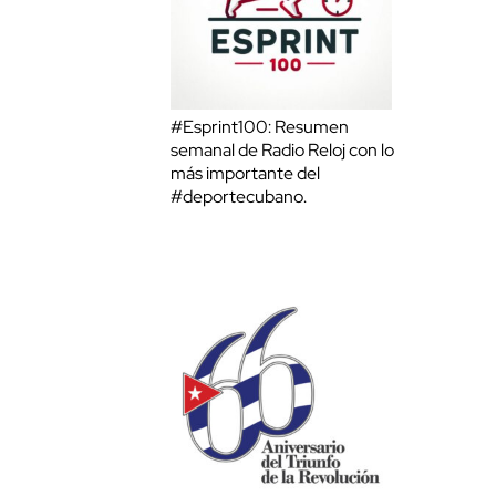
#Esprint100: Resumen
semanal de Radio Reloj con lo
más importante del
#deportecubano.