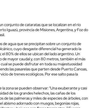
un conjunto de cataratas que se localizan en el río
erto Iguazú, provincia de Misiones, Argentina, y Foz do
il.
s de agua que se precipitan sobre un conjunto de
lcánico, cuyo desgaste diferencial ha generado la
 el 80% de ellos se ubican del lado argentino. Un
to de mayor caudal y, con 80 metros, también el más
el cual se puede disfrutar en toda su majestuosidad
iendo las pasarelas que parten desde Puerto Canoas,
ervicio de trenes ecológicos. Por ese salto pasa la
de la zona se pueden observar: “Una exuberante y casi
sidad de los grandes helechos, las cañas de los
s de las palmeras y miles de especies de árboles, con
 el abismo adornado con musgos, begonias rojas,