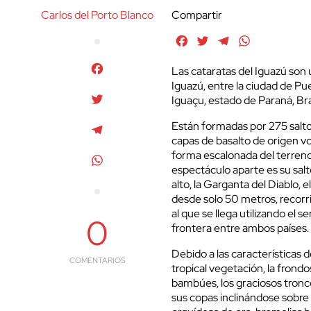
Carlos del Porto Blanco
Compartir
Facebook
Twitter
Telegram
WhatsApp
Facebook
Las
cataratas del Iguazú son 
Iguazú, entre la ciudad de Pu
Twitter
Iguaçu, estado de Paraná, Bras
Están formadas por 275 salto
Telegram
capas de basalto de origen vo
forma escalonada del terreno;
WhatsApp
espectáculo aparte es su sal
alto, la Garganta del Diablo, 
desde solo 50 metros, recorr
al que se llega utilizando el s
0
frontera entre ambos países.
Debido a las características 
COMENTARIOS
tropical vegetación, la frondo
bambúes, los graciosos tronco
sus copas inclinándose sobre