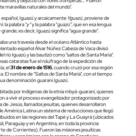
rillantes y bejucos con flores trompetas…” Fueron
te maravillas naturales del mundo”.
n español, Iguazú y arcaicamente
Yguazú
, proviene de
: la palabra “
y”
y la palabra “
guazú”
, que en esa lengua
= grande; es decir, Iguazú significa “agua grande”.
izaba una travesía desde el océano Atlántico hasta
elantado español Álvar Núñez Cabeza de Vaca divisó
l río Iguazú y las bautizó como “saltos de Santa María”.
esas cataratas fue el náufrago de la expedición de
ía, el
31 de enero de 1516
, cuando cruzó por esa región
ata. El nombre de “Saltos de Santa María”, con el tiempo
gua denominación guaraní
Iguazú
.
bitada por indígenas de la etnia mbyá-guaraní, quienes
 a vivir el proceso evangelizador protagonizado por
 de Jesús, llamados jesuitas, quienes desarrollaron
e América Latina un sistema de reducciones que llegó
ibuidos en las regiones del Tapé y La Guayrá (ubicados
il, Paraguay y en Argentina, en toda la provincia
rte de Corrientes). Fueron las misiones jesuíticas