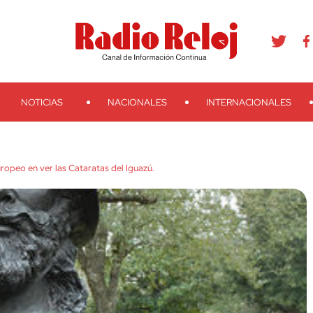
agram
Youtube
Telegram
Teveo
Ivoox
RSS
Search
NOTICIAS
NACIONALES
INTERNACIONALES
ropeo en ver las Cataratas del Iguazú.