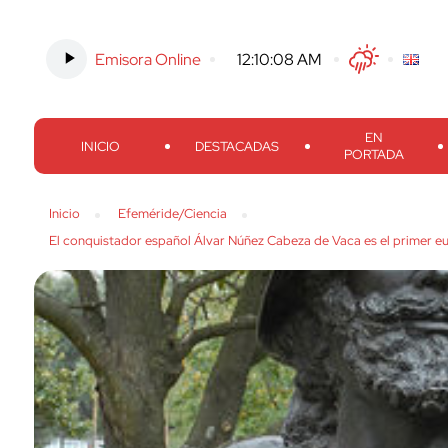
Emisora Online
-
12:10:09 AM
Twitter
Facebook
Threads
Inst
EN
INICIO
DESTACADAS
PORTADA
Inicio
Efeméride/Ciencia
El conquistador español Álvar Núñez Cabeza de Vaca es el primer eu