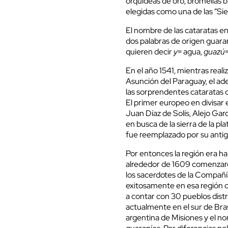
orquídeas de oro, bromelias b
elegidas como una de las “Sie
El nombre de las cataratas e
dos palabras de origen guaraní
quieren decir
y
= agua,
guazú
En el año 1541, mientras real
Asunción del Paraguay, el ad
las sorprendentes cataratas de
El primer europeo en divisar 
Juan Díaz de Solís, Alejo Garc
en busca de la sierra de la pl
fue reemplazado por su anti
Por entonces la región era ha
alrededor de 1609 comenzaron
los sacerdotes de la Compañía
exitosamente en esa región d
a contar con 30 pueblos distr
actualmente en el sur de Bras
argentina de Misiones y el no