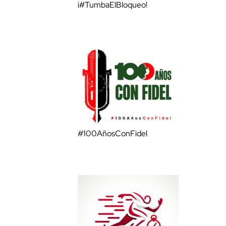
¡#TumbaElBloqueo!
#100AñosConFidel