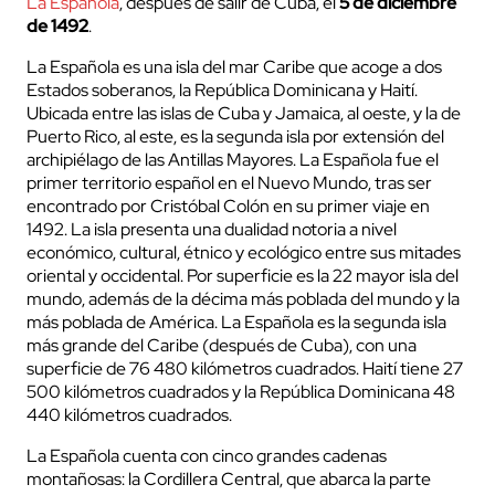
La Española
, después de salir de Cuba, el
5 de diciembre
de 1492
.
La Española es una isla del mar Caribe que acoge a dos
Estados soberanos, la República Dominicana y Haití.
Ubicada entre las islas de Cuba y Jamaica, al oeste, y la de
Puerto Rico, al este, es la segunda isla por extensión del
archipiélago de las Antillas Mayores. La Española fue el
primer territorio español en el Nuevo Mundo, tras ser
encontrado por Cristóbal Colón en su primer viaje en
1492. La isla presenta una dualidad notoria a nivel
económico, cultural, étnico y ecológico entre sus mitades
oriental y occidental. Por superficie es la 22 mayor isla del
mundo, además de la décima más poblada del mundo y la
más poblada de América. La Española es la segunda isla
más grande del Caribe (después de Cuba), con una
superficie de 76 480 kilómetros cuadrados. Haití tiene 27
500 kilómetros cuadrados y la República Dominicana 48
440 kilómetros cuadrados.
La Española cuenta con cinco grandes cadenas
montañosas: la Cordillera Central, que abarca la parte