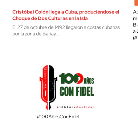
Cristóbal Colón llega a Cuba, produciéndose el
Al
Choque de Dos Culturas en la Isla
mu
Bl
El 27 de octubre de 1492 llegaron a costas cubanas
a 
por la zona de Bariay,…
¡
#100AñosConFidel