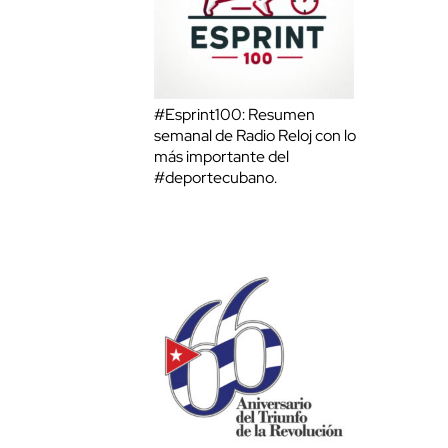
#Esprint100: Resumen
semanal de Radio Reloj con lo
más importante del
#deportecubano.