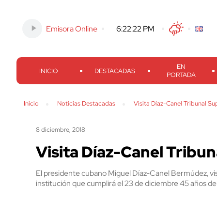
Emisora Online
-
6:22:24 PM
Twitter
Facebook
Threads
Inst
EN
INICIO
DESTACADAS
PORTADA
Inicio
Noticias Destacadas
Visita Díaz-Canel Tribunal S
8 diciembre, 2018
Visita Díaz-Canel Tribu
El presidente cubano Miguel Díaz-Canel Bermúdez, vis
institución que cumplirá el 23 de diciembre 45 años d