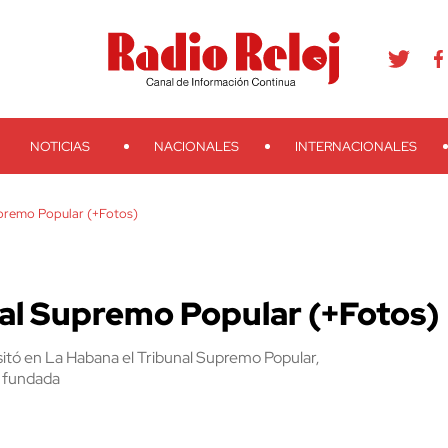
agram
Youtube
Telegram
Teveo
Ivoox
RSS
Search
NOTICIAS
NACIONALES
INTERNACIONALES
upremo Popular (+Fotos)
nal Supremo Popular (+Fotos)
itó en La Habana el Tribunal Supremo Popular,
e fundada