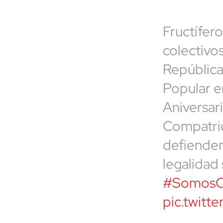
Fructífer
colectivos
República
Popular e
Aniversar
Compatrio
defienden
legalidad 
#SomosCo
pic.twit