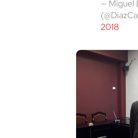
— Miguel
(@DiazCa
2018