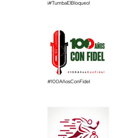
¡#TumbaElBloqueo!
#100AñosConFidel