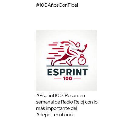
#100AñosConFidel
#Esprint100: Resumen
semanal de Radio Reloj con lo
más importante del
#deportecubano.