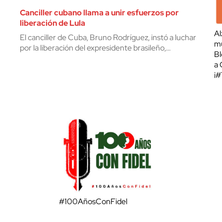
Canciller cubano llama a unir esfuerzos por
liberación de Lula
Al
El canciller de Cuba, Bruno Rodríguez, instó a luchar
mu
por la liberación del expresidente brasileño,…
Bl
a 
¡
#100AñosConFidel