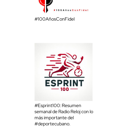
#100AñosConFidel
#Esprint100: Resumen
semanal de Radio Reloj con lo
más importante del
#deportecubano.