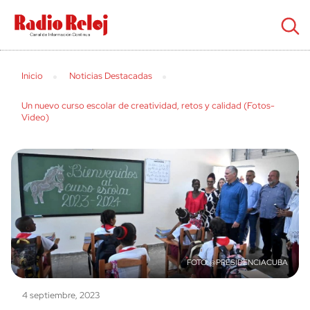
cerrar
Inicio
Noticias Destacadas
Un nuevo curso escolar de creatividad, retos y calidad (Fotos-
Video)
@PRESIDENCIACUBA
4 septiembre, 2023