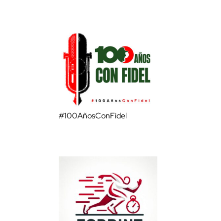
#100AñosConFidel