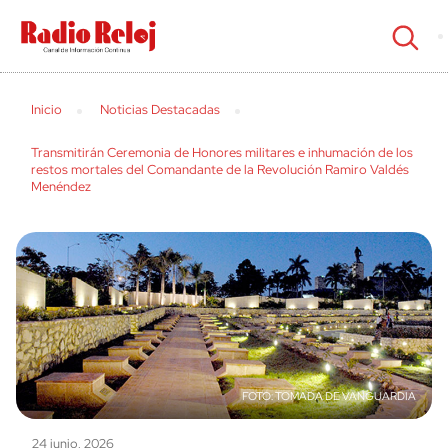
cerrar
Inicio
Noticias Destacadas
Transmitirán Ceremonia de Honores militares e inhumación de los
restos mortales del Comandante de la Revolución Ramiro Valdés
Menéndez
TOMADA DE VANGUARDIA
24 junio, 2026