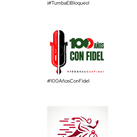
¡#TumbaElBloqueo!
#100AñosConFidel