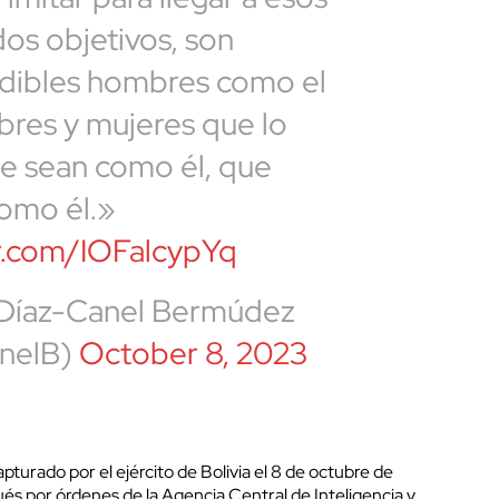
dos objetivos, son
dibles hombres como el
res y mujeres que lo
ue sean como él, que
omo él.»
er.com/IOFalcypYq
 Díaz-Canel Bermúdez
nelB)
October 8, 2023
turado por el ejército de Bolivia el 8 de octubre de
és por órdenes de la Agencia Central de Inteligencia y