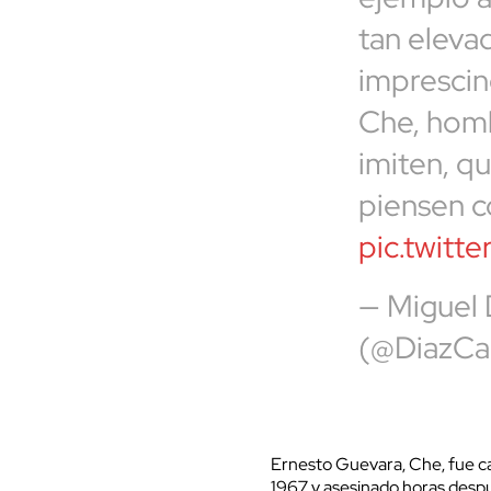
tan eleva
imprescin
Che, homb
imiten, q
piensen c
pic.twitt
— Miguel
(@DiazCa
Ernesto Guevara, Che, fue cap
1967 y asesinado horas despu