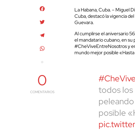
Facebook
La Habana, Cuba. – Miguel D
Cuba, destacó la vigencia de
Twitter
Guevara.
Al cumplirse el aniversario 56
Telegram
el mandatario cubano, en su per
#CheViveEntreNosotros y ent
WhatsApp
mundo mejor posible «Hasta l
0
#CheVive
todos los
COMENTARIOS
peleando
posible «
pic.twitt