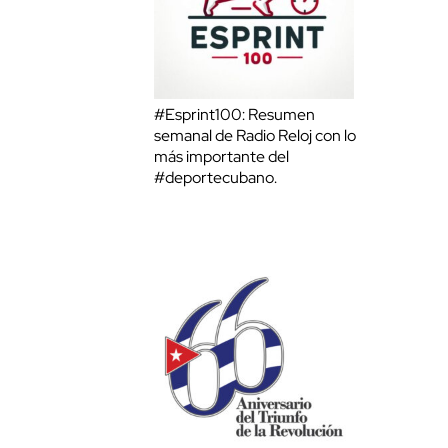
#Esprint100: Resumen
semanal de Radio Reloj con lo
más importante del
#deportecubano.