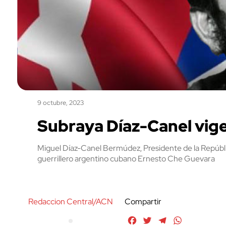
9 octubre, 2023
Subraya Díaz-Canel vige
Miguel Díaz-Canel Bermúdez, Presidente de la Repúblic
guerrillero argentino cubano Ernesto Che Guevara
Redaccion Central/ACN
Compartir
Facebook
Twitter
Telegram
WhatsApp