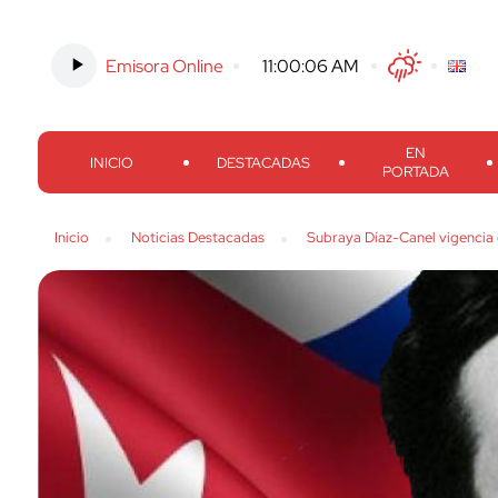
Emisora Online
-
11:00:07 AM
Twitter
Facebook
Threads
Inst
EN
INICIO
DESTACADAS
PORTADA
Inicio
Noticias Destacadas
Subraya Díaz-Canel vigencia 