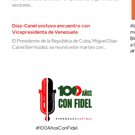
sectores…
Díaz-Canel sostuvo encuentro con
Al
Vicepresidenta de Venezuela
mu
Bl
El Presidente de la República de Cuba, Miguel Díaz-
a 
Canel Bermúdez, se reunió este martes con…
¡
#100AñosConFidel