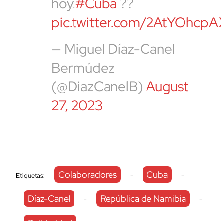
hoy.
#Cuba
??
pic.twitter.com/2AtYOhcpA
— Miguel Díaz-Canel
Bermúdez
(@DiazCanelB)
August
27, 2023
Colaboradores
Cuba
Etiquetas:
-
-
Díaz-Canel
República de Namibia
-
-