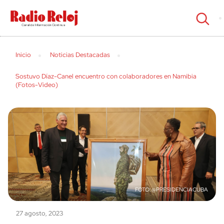
cerrar
Inicio
Noticias Destacadas
Sostuvo Díaz-Canel encuentro con colaboradores en Namibia
(Fotos-Video)
@PRESIDENCIACUBA
27 agosto, 2023