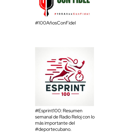
#100AñosConFidel
#Esprint100: Resumen
semanal de Radio Reloj con lo
más importante del
#deportecubano.