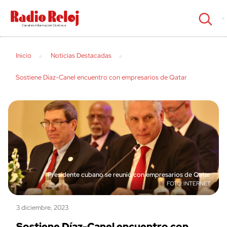
cerrar
Inicio
Noticias Destacadas
Sostiene Díaz-Canel encuentro con empresarios de Qatar
Presidente cubano se reunió con empresarios de Qatar
INTERNET
3 diciembre, 2023
Sostiene Díaz-Canel encuentro con