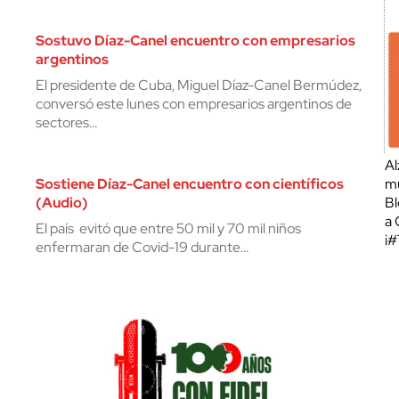
Sostuvo Díaz-Canel encuentro con empresarios
argentinos
El presidente de Cuba, Miguel Díaz-Canel Bermúdez,
conversó este lunes con empresarios argentinos de
sectores…
Al
Sostiene Díaz-Canel encuentro con científicos
mu
(Audio)
Bl
a 
El país evitó que entre 50 mil y 70 mil niños
¡
enfermaran de Covid-19 durante…