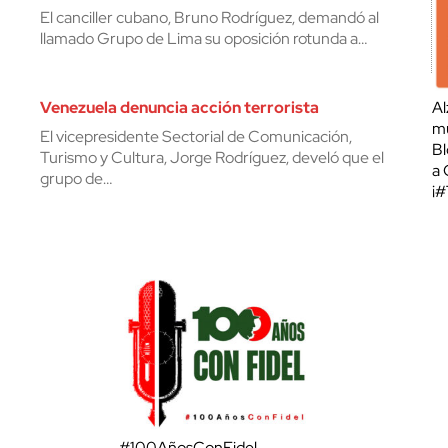
El canciller cubano, Bruno Rodríguez, demandó al
llamado Grupo de Lima su oposición rotunda a…
Venezuela denuncia acción terrorista
Al
mu
El vicepresidente Sectorial de Comunicación,
Bl
Turismo y Cultura, Jorge Rodríguez, develó que el
a 
grupo de…
¡
#100AñosConFidel