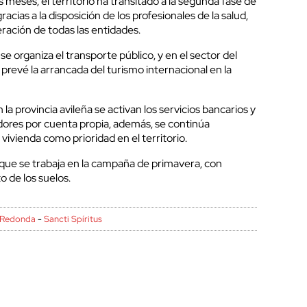
 meses, el territorio ha transitado a la segunda fase de
cias a la disposición de los profesionales de la salud,
eración de todas las entidades.
e organiza el transporte público, y en el sector del
 prevé la arrancada del turismo internacional en la
a provincia avileña se activan los servicios bancarios y
adores por cuenta propia, además, se continúa
vivienda como prioridad en el territorio.
 que se trabaja en la campaña de primavera, con
 de los suelos.
 Redonda
-
Sancti Spíritus