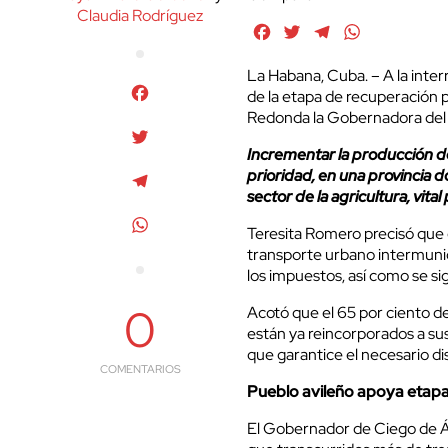
Claudia Rodríguez
Facebook
Twitter
Telegram
WhatsApp
La Habana, Cuba. – A la inter
Facebook
de la etapa de recuperación 
Redonda la Gobernadora del t
Twitter
Incrementar la producción d
prioridad, en una provincia d
Telegram
sector de la agricultura, vita
WhatsApp
Teresita Romero precisó que en
transporte urbano intermunici
los impuestos, así como se si
0
Acotó que el 65 por ciento de
están ya reincorporados a sus
que garantice el necesario di
COMENTARIOS
Pueblo avileño apoya etapa
El Gobernador de Ciego de Áv