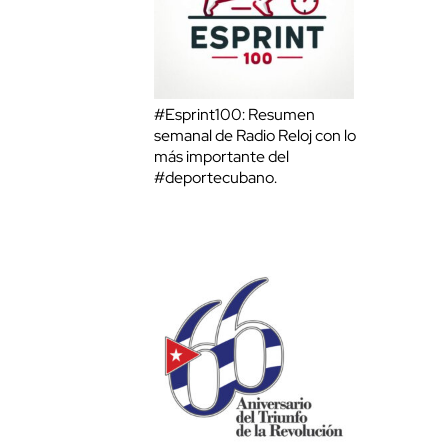
#Esprint100: Resumen
semanal de Radio Reloj con lo
más importante del
#deportecubano.