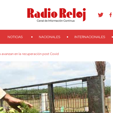
agram
Youtube
Telegram
Teveo
Ivoox
RSS
Search
NOTICIAS
NACIONALES
INTERNACIONALES
la avanzan en la recuperación post Covid