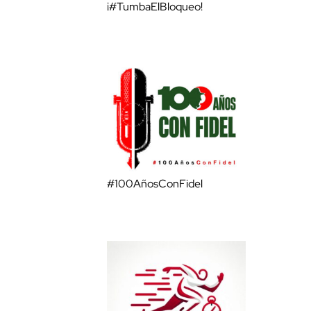
¡#TumbaElBloqueo!
#100AñosConFidel