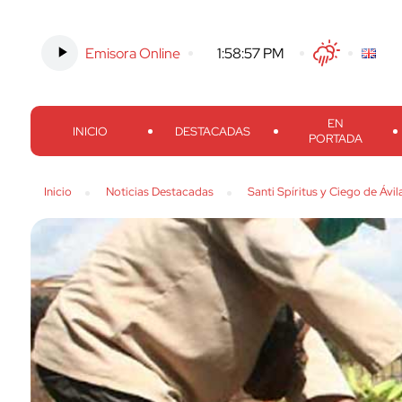
Emisora Online
-
1:58:58 PM
Twitter
Facebook
Threads
Inst
EN
INICIO
DESTACADAS
PORTADA
Inicio
Noticias Destacadas
Santi Spíritus y Ciego de Ávi