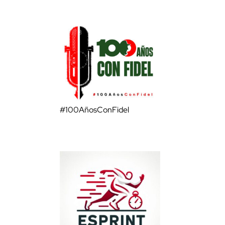
#100AñosConFidel