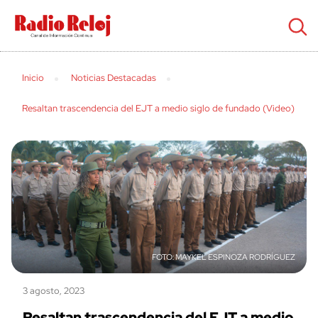
cerrar
Inicio
Noticias Destacadas
Resaltan trascendencia del EJT a medio siglo de fundado (Video)
MAYKEL ESPINOZA RODRÍGUEZ
3 agosto, 2023
Resaltan trascendencia del EJT a medio