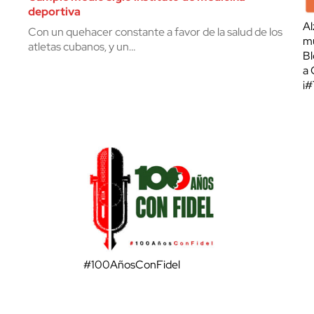
deportiva
Al
Con un quehacer constante a favor de la salud de los
mu
atletas cubanos, y un…
Bl
a 
¡
#100AñosConFidel