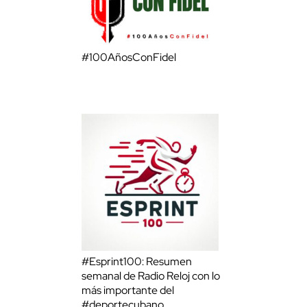
#100AñosConFidel
#Esprint100: Resumen
semanal de Radio Reloj con lo
más importante del
#deportecubano.