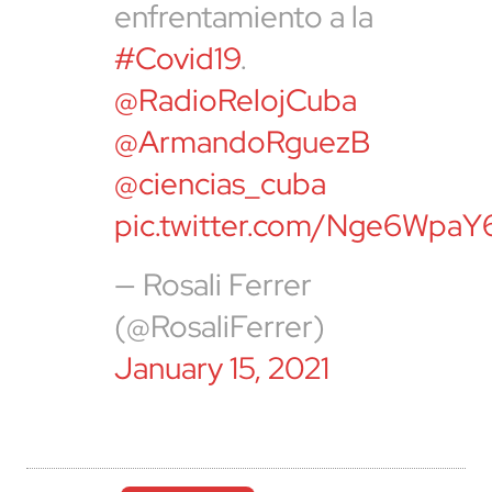
enfrentamiento a la
#Covid19
.
@RadioRelojCuba
@ArmandoRguezB
@ciencias_cuba
pic.twitter.com/Nge6WpaY
— Rosali Ferrer
(@RosaliFerrer)
January 15, 2021