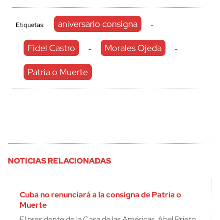
aniversario consigna
Etiquetas:
-
Fidel Castro
Morales Ojeda
-
-
Patria o Muerte
NOTICIAS RELACIONADAS
Cuba no renunciará a la consigna de Patria o
Muerte
El presidente de la Casa de las Américas, Abel Prieto,