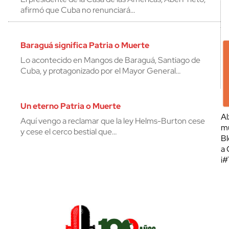
afirmó que Cuba no renunciará…
Baraguá significa Patria o Muerte
Lo acontecido en Mangos de Baraguá, Santiago de
Cuba, y protagonizado por el Mayor General…
Un eterno Patria o Muerte
Al
Aquí vengo a reclamar que la ley Helms-Burton cese
mu
y cese el cerco bestial que…
Bl
a 
¡