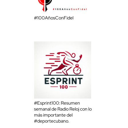
#100AñosConFidel
#Esprint100: Resumen
semanal de Radio Reloj con lo
más importante del
#deportecubano.