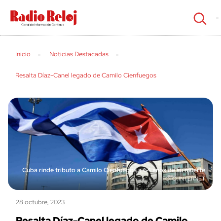
cerrar
Inicio
Noticias Destacadas
Resalta Díaz-Canel legado de Camilo Cienfuegos
Cuba rinde tributo a Camilo Cienfuegos a 64 años de su muerte
INTERNET
28 octubre, 2023
Resalta Díaz-Canel legado de Camilo