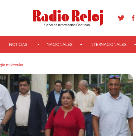
agram
Youtube
Telegram
Teveo
Ivoox
RSS
Search
NOTICIAS
NACIONALES
INTERNACIONALES
gía molecular