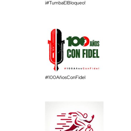
¡#TumbaElBloqueo!
#100AñosConFidel