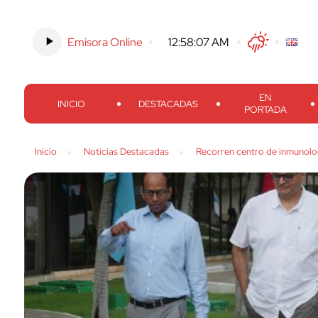
Emisora Online
-
12:58:08 AM
Twitter
Facebook
Threads
Inst
EN
INICIO
DESTACADAS
PORTADA
Inicio
Noticias Destacadas
Recorren centro de inmunolo