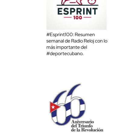
#Esprint100: Resumen
semanal de Radio Reloj con lo
más importante del
#deportecubano.