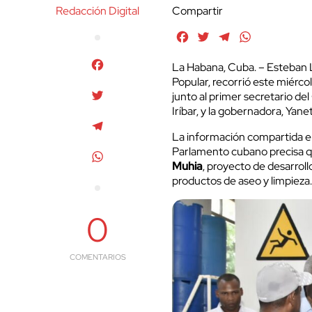
Redacción Digital
Compartir
Facebook
Twitter
Telegram
WhatsApp
Facebook
La Habana, Cuba. – Esteban L
Popular, recorrió este miérc
Twitter
junto al primer secretario del
Iríbar, y la gobernadora, Yan
Telegram
La información compartida en
Parlamento cubano precisa qu
WhatsApp
Muhia
, proyecto de desarroll
productos de aseo y limpieza
0
COMENTARIOS