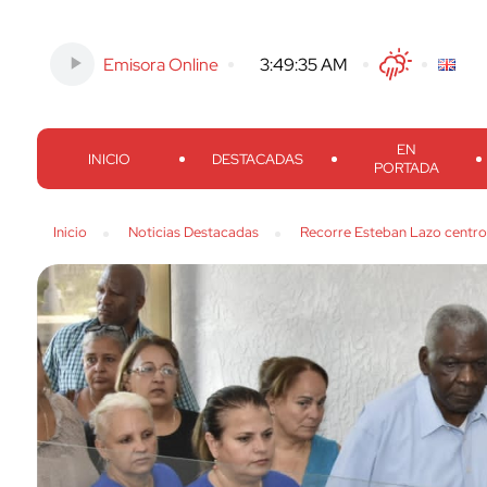
Emisora Online
-
3:49:37 AM
Twitter
Facebook
Threads
Inst
EN
INICIO
DESTACADAS
PORTADA
Inicio
Noticias Destacadas
Recorre Esteban Lazo centro