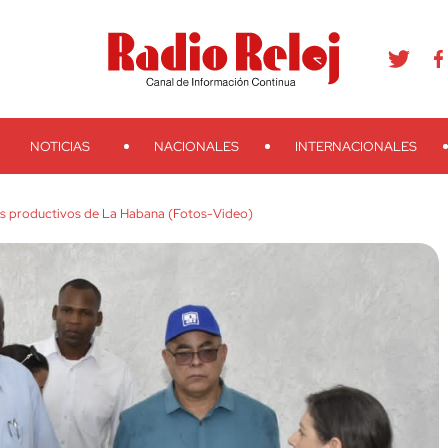
agram
Youtube
Telegram
Teveo
Ivoox
RSS
Search
NOTICIAS
NACIONALES
INTERNACIONALES
s productivos de La Habana (Fotos-Video)