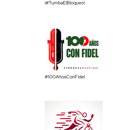
¡#TumbaElBloqueo!
#100AñosConFidel