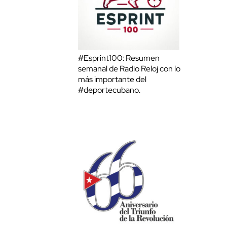
#Esprint100: Resumen
semanal de Radio Reloj con lo
más importante del
#deportecubano.