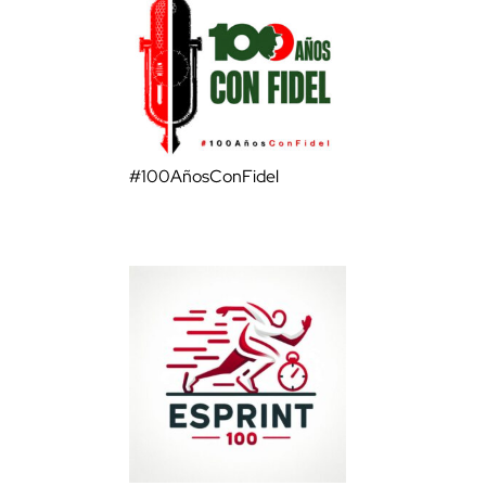
#100AñosConFidel