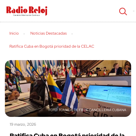
cerrar
Inicio
Noticias Destacadas
Ratifica Cuba en Bogotá prioridad de la CELAC
TOMADA DE FB DE CANCILLERÍA CUBANA
19 marzo, 2026
Ratifica Cuba en Bogotá prioridad de la