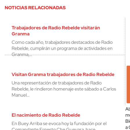
NOTICIAS RELACIONADAS
Trabajadores de Radio Rebelde visitarán
Granma
Como cada año, trabajadores destacados de Radio
Rebelde, cumplirán un programa de actividades en
Granma,…
Visitan Granma trabajadores de Radio Rebelde
Una representación de trabajadores de Radio
Rebelde, le rindieron homenaje este sábado a Carlos
Manuel…
Al
El nacimiento de Radio Rebelde
mu
Bl
En Buey Arriba se evoca hoy la fundación por el
a 
Comandante Ernesto Che Guevara, hace…