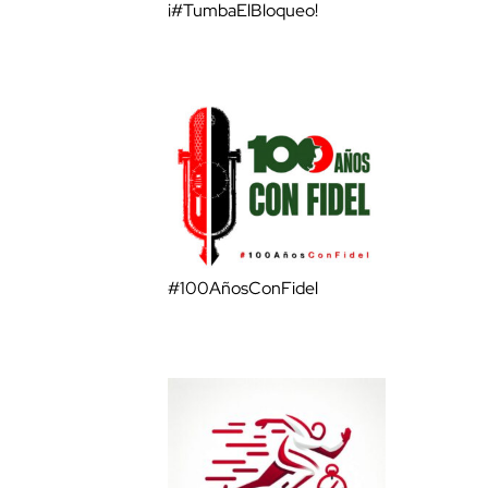
¡#TumbaElBloqueo!
#100AñosConFidel