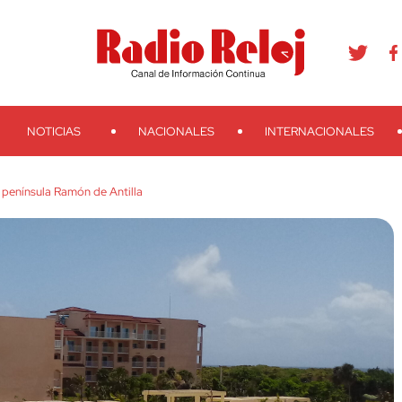
agram
Youtube
Telegram
Teveo
Ivoox
RSS
Search
NOTICIAS
NACIONALES
INTERNACIONALES
a península Ramón de Antilla