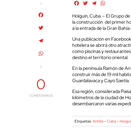
Facebook
Twitter
Telegram
WhatsApp
Facebook
Holguín, Cuba. – El Grupo de
la construcción del primer ho
Twitter
a la entrada de la Gran Bahía
Una publicación en Facebook 
Telegram
hotelera se abrirá otro atract
como piscinas y restaurantes,
WhatsApp
destino el territorio oriental.
En la península Ramón de Anti
construir más de 19 mil habit
0
Guardalavaca y Cayo Saetía.
Esa región, considerada Pais
COMENTARIOS
kilómetros de la ciudad de Hol
desembarcaron varias expedi
Etiquetas:
Antilla
-
Cuba
-
Holguí