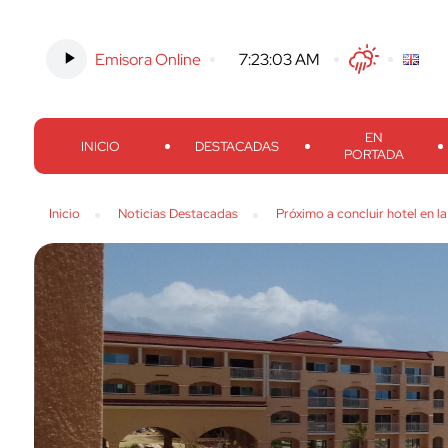
Emisora Online
-
7:23:04 AM
Twitter
Facebook
Threads
Inst
EN
INICIO
DESTACADAS
PORTADA
Inicio
Noticias Destacadas
Próximo a concluir hotel en l