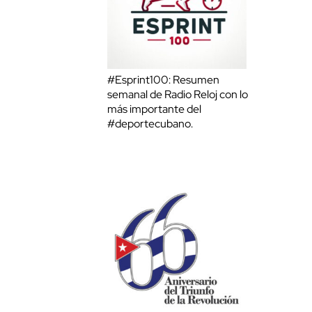
#Esprint100: Resumen
semanal de Radio Reloj con lo
más importante del
#deportecubano.