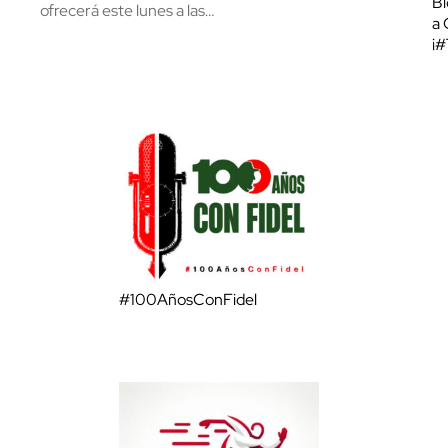
Bl
ofrecerá este lunes a las…
a 
¡
#100AñosConFidel