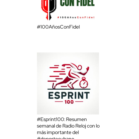
#100AñosConFidel
#Esprint100: Resumen
semanal de Radio Reloj con lo
más importante del
#deportecubano.