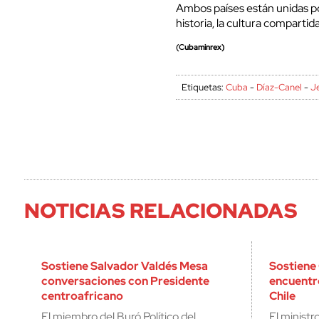
Ambos países están unidas po
historia, la cultura compartida
(C
ubaminrex)
Etiquetas:
Cuba
-
Díaz-Canel
-
J
NOTICIAS RELACIONADAS
Sostiene Salvador Valdés Mesa
Sostiene
conversaciones con Presidente
encuentr
centroafricano
Chile
El miembro del Buró Político del
El ministr