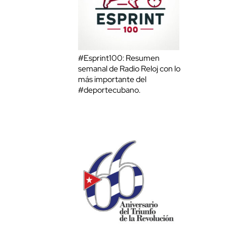
#Esprint100: Resumen
semanal de Radio Reloj con lo
más importante del
#deportecubano.