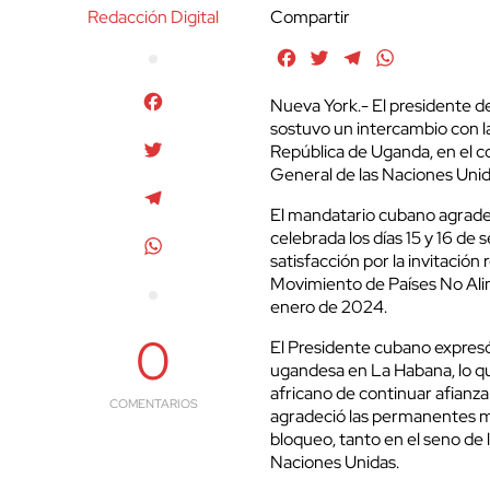
Redacción Digital
Compartir
Facebook
Twitter
Telegram
WhatsApp
Facebook
Nueva York.- El presidente d
sostuvo un intercambio con la
Twitter
República de Uganda, en el c
General de las Naciones Unid
Telegram
El mandatario cubano agradec
celebrada los días 15 y 16 de
WhatsApp
satisfacción por la invitación 
Movimiento de Países No Ali
enero de 2024.
0
El Presidente cubano expresó 
ugandesa en La Habana, lo que
africano de continuar afianza
COMENTARIOS
agradeció las permanentes mu
bloqueo, tanto en el seno de
Naciones Unidas.