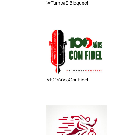
¡#TumbaElBloqueo!
#100AñosConFidel