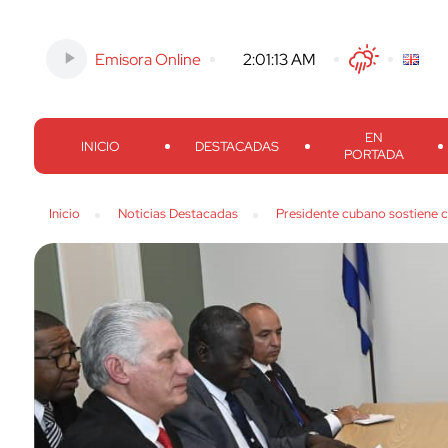
Emisora Online
-
2:01:14 AM
Twitter
Facebook
Threads
Inst
EN
INICIO
DESTACADAS
PORTADA
Inicio
Noticias Destacadas
Presidente cubano sostiene 