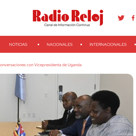
agram
Youtube
Telegram
Teveo
Ivoox
RSS
Search
NOTICIAS
NACIONALES
INTERNACIONALES
conversaciones con Vicepresidenta de Uganda