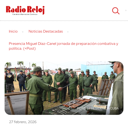
cerrar
Inicio
Noticias Destacadas
Presencia Miguel Díaz-Canel jornada de preparación combativa y
política. (+Post)
@PRESIDENCIACUBA
27 febrero, 2026