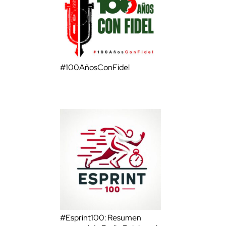
#100AñosConFidel
#Esprint100: Resumen