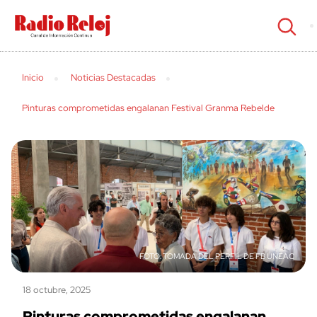
cerrar
Inicio
Noticias Destacadas
Pinturas comprometidas engalanan Festival Granma Rebelde
TOMADA DEL PERFIL DE FB UNEAC
18 octubre, 2025
Pinturas comprometidas engalanan