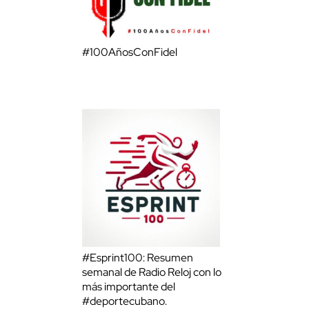
#100AñosConFidel
#Esprint100: Resumen
semanal de Radio Reloj con lo
más importante del
#deportecubano.