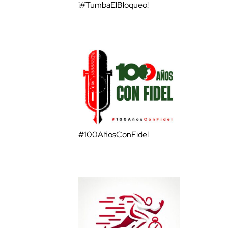
¡#TumbaElBloqueo!
#100AñosConFidel