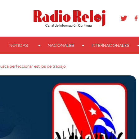
agram
Youtube
Telegram
Teveo
Ivoox
RSS
Search
NOTICIAS
NACIONALES
INTERNACIONALES
sca perfeccionar estilos de trabajo