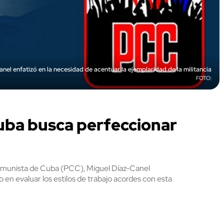
nel enfatizó en la necesidad de acentuar la ejemplaridad de la militancia
uba busca perfeccionar
Comunista de Cuba (PCC), Miguel Díaz-Canel
 en evaluar los estilos de trabajo acordes con esta