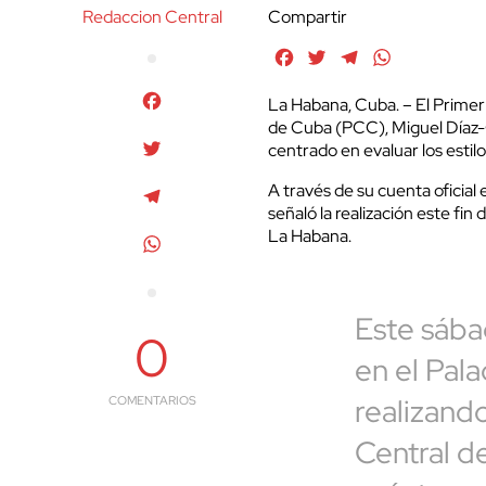
Redaccion Central
Compartir
Facebook
Twitter
Telegram
WhatsApp
Facebook
La Habana, Cuba. – El Primer
de Cuba (PCC), Miguel Díaz-C
Twitter
centrado en evaluar los estil
A través de su cuenta oficial 
Telegram
señaló la realización este fi
La Habana.
WhatsApp
Este sáb
0
en el Pal
realizando
COMENTARIOS
Central d