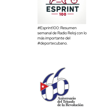
#Esprint100: Resumen
semanal de Radio Reloj con lo
más importante del
#deportecubano.