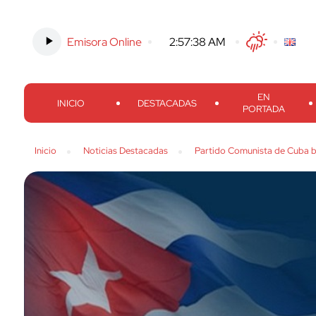
Emisora Online
-
2:57:39 AM
Twitter
Facebook
Threads
Inst
EN
INICIO
DESTACADAS
PORTADA
Inicio
Noticias Destacadas
Partido Comunista de Cuba bu