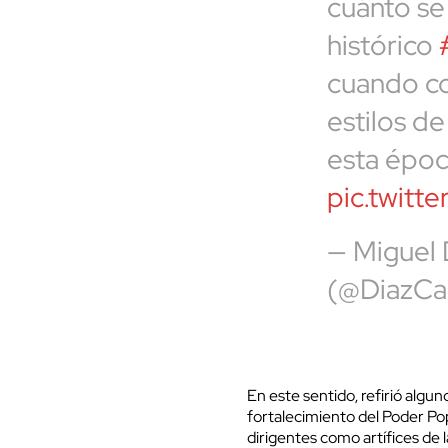
cuánto se
histórico
cuando c
estilos d
esta époc
pic.twit
— Miguel
(@DiazCa
En este sentido, refirió algun
fortalecimiento del Poder Popul
dirigentes como artífices de 