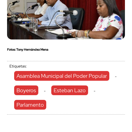
Fotos: Tony Hernández Mena
Etiquetas:
Asamblea Municipal del Poder Popular
-
Boyeros
Esteban Lazo
-
-
Parlamento