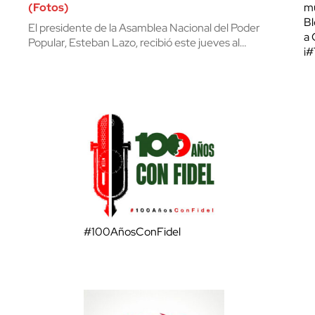
(Fotos)
mu
Bl
El presidente de la Asamblea Nacional del Poder
a 
Popular, Esteban Lazo, recibió este jueves al…
¡
#100AñosConFidel