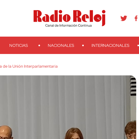
agram
Youtube
Telegram
Teveo
Ivoox
RSS
Search
NOTICIAS
NACIONALES
INTERNACIONALES
a de la Unión Interparlamentaria