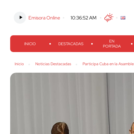
Emisora Online
-
10:36:52 AM
Twitter
Facebook
Threads
Inst
EN
INICIO
DESTACADAS
PORTADA
Inicio
Noticias Destacadas
Participa Cuba en la Asamble