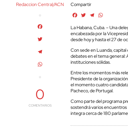
Redaccion Central/ACN
Compartir
Facebook
Twitter
Telegram
WhatsApp
Facebook
La Habana, Cuba. – Una deleg
encabezada por la Vicepresid
Twitter
desde hoy y hasta el 27 de oc
Con sede en Luanda, capital 
Telegram
debates en el tema general: Ac
instituciones sólidas.
WhatsApp
Entre los momentos más releva
Presidente de la organización
el momento cuatro candidatas
0
Pacheco, de Portugal.
Como parte del programa previ
COMENTARIOS
sostendrá varios encuentros b
integra cerca de 180 parlam