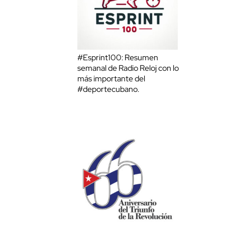
#Esprint100: Resumen
semanal de Radio Reloj con lo
más importante del
#deportecubano.