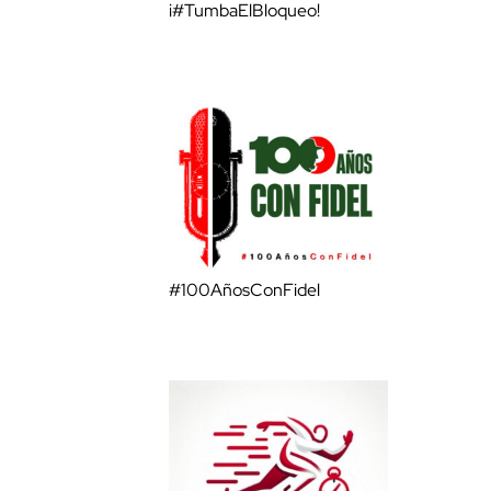
¡#TumbaElBloqueo!
#100AñosConFidel