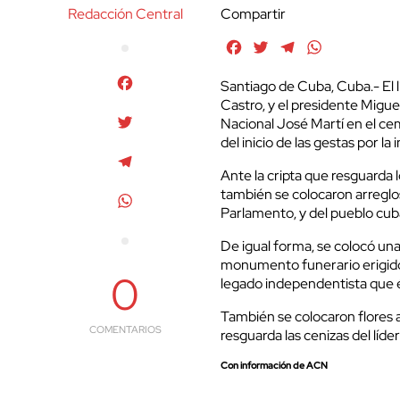
Redacción Central
Compartir
Facebook
Twitter
Telegram
WhatsApp
Facebook
Santiago de Cuba, Cuba.- El l
Castro, y el presidente Migue
Twitter
Nacional José Martí en el cem
del inicio de las gestas por l
Telegram
Ante la cripta que resguarda 
también se colocaron arreglos
WhatsApp
Parlamento, y del pueblo cub
De igual forma, se colocó un
monumento funerario erigid
0
legado independentista que él
También se colocaron flores 
COMENTARIOS
resguarda las cenizas del líde
Con información de ACN