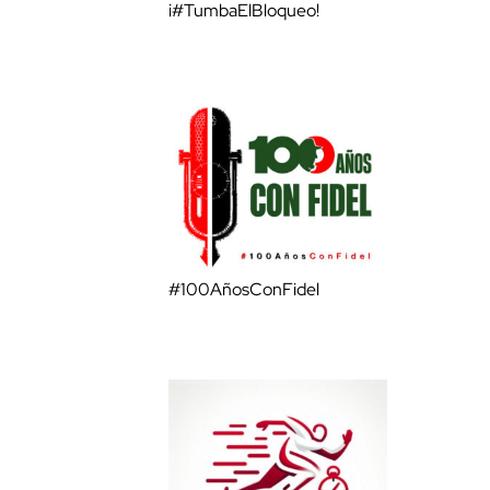
¡#TumbaElBloqueo!
#100AñosConFidel