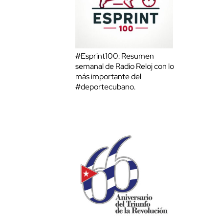
#Esprint100: Resumen
semanal de Radio Reloj con lo
más importante del
#deportecubano.