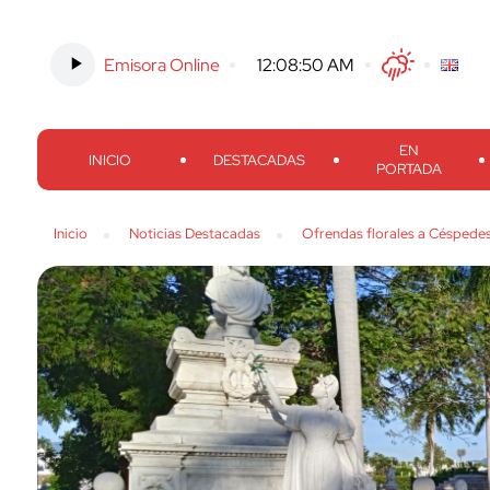
Emisora Online
-
12:08:51 AM
Twitter
Facebook
Threads
Inst
EN
INICIO
DESTACADAS
PORTADA
Inicio
Noticias Destacadas
Ofrendas florales a Céspedes 