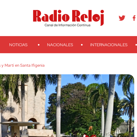
agram
Youtube
Telegram
Teveo
Ivoox
RSS
Search
NOTICIAS
NACIONALES
INTERNACIONALES
y Martí en Santa Ifigenia