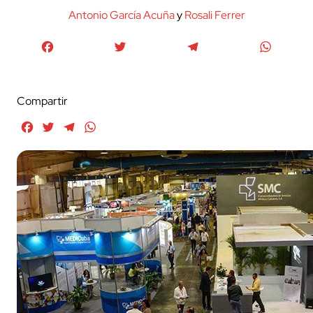
Antonio García Acuña
y
Rosali Ferrer
Facebook
Twitter
Telegram
WhatsA
Compartir
Facebook
Twitter
Telegram
WhatsApp