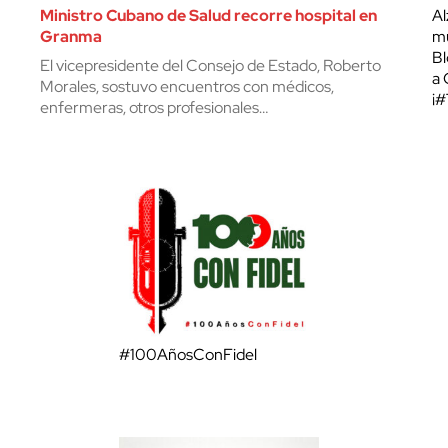
Ministro Cubano de Salud recorre hospital en
Al
Granma
mu
Bl
El vicepresidente del Consejo de Estado, Roberto
a 
Morales, sostuvo encuentros con médicos,
¡
enfermeras, otros profesionales…
#100AñosConFidel