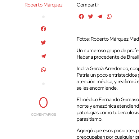
Roberto Márquez
Compartir
Facebook
Twitter
Telegram
WhatsApp
Facebook
Fotos: Roberto Márquez Ma
Twitter
Un numeroso grupo de profesi
Telegram
Habana procedente de Brasil
Indira García Arredondo, coo
WhatsApp
Patria un poco entristecidos 
atención médica, y reafirmó 
se les encomiende.
0
El médico Fernando Gamaso Gi
norte y amazónica atendiendo 
patologías como tuberculosis,
COMENTARIOS
parasitismo.
Agregó que esos pacientes po
preocupaban por cualquier p