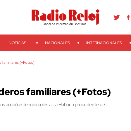
agram
Youtube
Telegram
Teveo
Ivoox
RSS
Search
NOTICIAS
NACIONALES
INTERNACIONALES
 familiares (+Fotos)
eros familiares (+Fotos)
os arribó este miércoles a La Habana procedente de