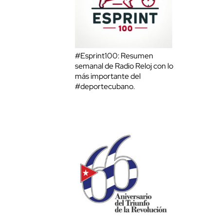
#Esprint100: Resumen
semanal de Radio Reloj con lo
más importante del
#deportecubano.