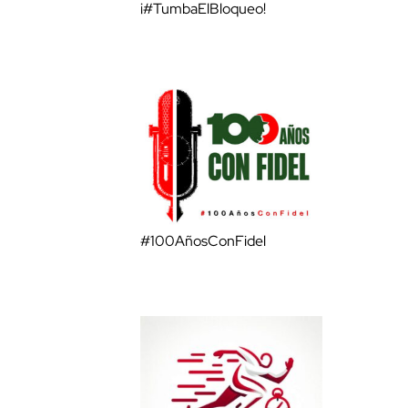
¡#TumbaElBloqueo!
#100AñosConFidel