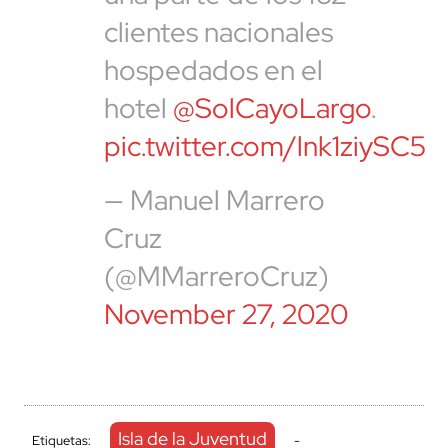
clientes nacionales
hospedados en el
hotel
@SolCayoLargo
.
pic.twitter.com/lnk1ziySC5
— Manuel Marrero
Cruz
(@MMarreroCruz)
November 27, 2020
Isla de la Juventud
Etiquetas:
-