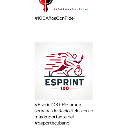
#100AñosConFidel
#Esprint100: Resumen
semanal de Radio Reloj con lo
más importante del
#deportecubano.