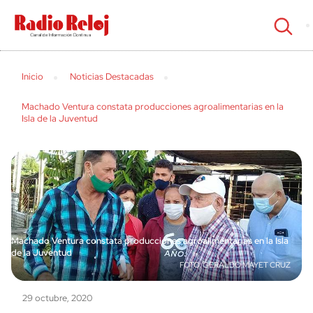
cerrar
Inicio
Noticias Destacadas
Machado Ventura constata producciones agroalimentarias en la
Isla de la Juventud
Machado Ventura constata producciones agroalimentarias en la Isla
de la Juventud
GERALDO MAYET CRUZ
29 octubre, 2020