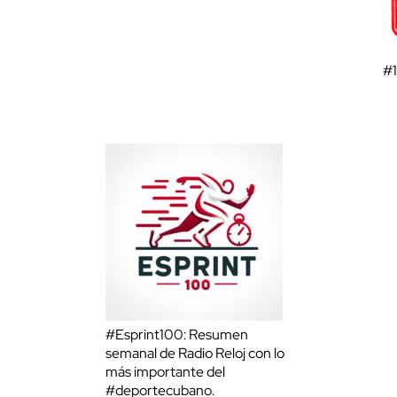
#
#Esprint100: Resumen
semanal de Radio Reloj con lo
más importante del
#deportecubano.