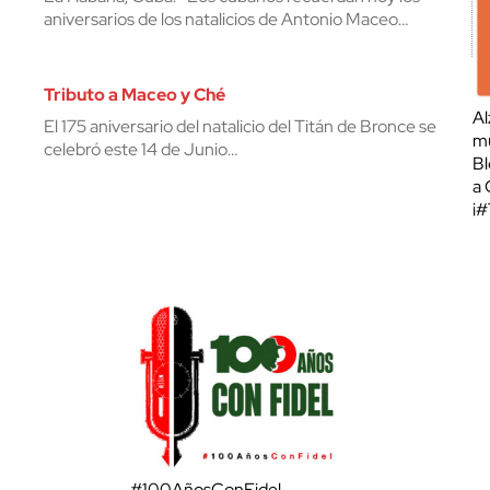
aniversarios de los natalicios de Antonio Maceo…
Tributo a Maceo y Ché
Al
El 175 aniversario del natalicio del Titán de Bronce se
mu
celebró este 14 de Junio…
Bl
a 
¡
#100AñosConFidel