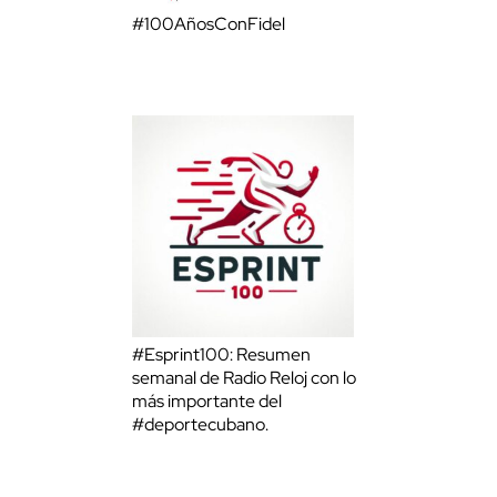
#100AñosConFidel
#Esprint100: Resumen
semanal de Radio Reloj con lo
más importante del
#deportecubano.