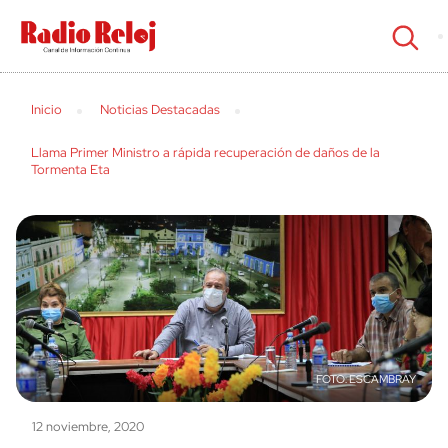
cerrar
Inicio
Noticias Destacadas
Llama Primer Ministro a rápida recuperación de daños de la
Tormenta Eta
ESCAMBRAY
12 noviembre, 2020