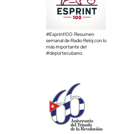
#Esprint100: Resumen
semanal de Radio Reloj con lo
más importante del
#deportecubano.