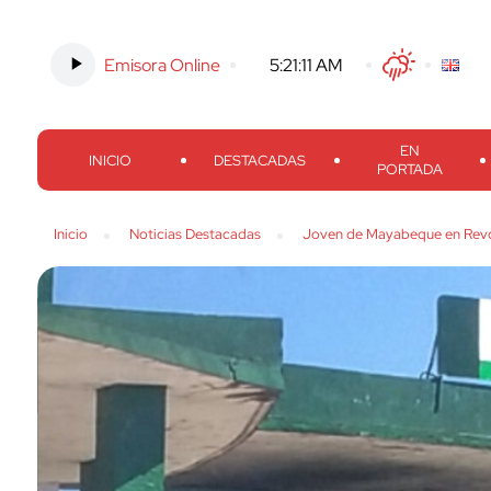
Emisora Online
-
5:21:12 AM
Twitter
Facebook
Threads
Inst
EN
INICIO
DESTACADAS
PORTADA
Inicio
Noticias Destacadas
Joven de Mayabeque en Revo