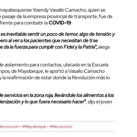
 mayabequense Yoendy Vasallo Camacho, quien se
asaje de la empresa provincial de transporte, fue de
 frente para combatir la
COVID-19
.
es inevitable sentir un poco de temor, algo de tensión y
pero al ver a los pacientes que necesitan de ti se
da la fuerza para cumplir con Fidel y la Patria
”,
alega
de aislamiento para contactos, ubicado en la Escuela
pos, de Mayabeque, le aportó a Vasallo Camacho
 la reafirmación de estar donde la Revolución más lo
de servicios en la zona roja, llevándole los alimentos a los
gienización y lo que fuera necesario hacer
”
, dijo el joven
evolucion
-
#Mayabeque
-
#Revolución