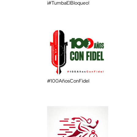
¡#TumbaElBloqueo!
#100AñosConFidel