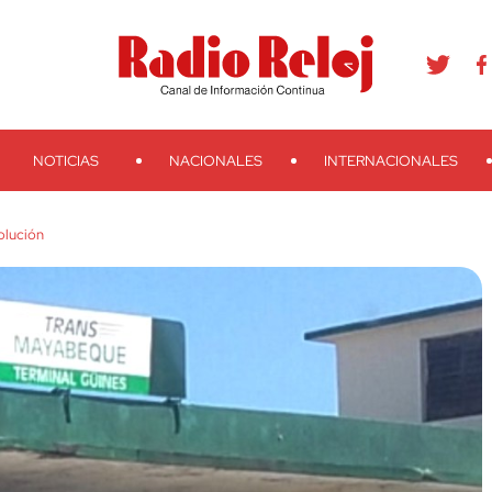
agram
Youtube
Telegram
Teveo
Ivoox
RSS
Search
NOTICIAS
NACIONALES
INTERNACIONALES
lución