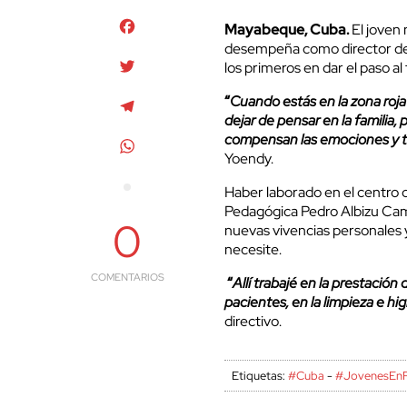
Facebook
Mayabeque, Cuba.
El joven
desempeña como director de p
Twitter
los primeros en dar el paso al
“
Cuando estás en la zona roja 
Telegram
dejar de pensar en la familia, 
compensan las emociones y te 
WhatsApp
Yoendy.
Haber laborado en el centro 
Pedagógica Pedro Albizu Cam
0
nuevas vivencias personales y
necesite.
COMENTARIOS
“
Allí trabajé en la prestación 
pacientes, en la limpieza e hi
directivo.
Etiquetas:
#Cuba
-
#JovenesEnR