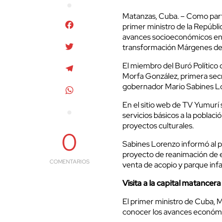
Matanzas, Cuba. – Como parte 
Facebook
primer ministro de la Repúbli
avances socioeconómicos en l
Twitter
transformación Márgenes de
El miembro del Buró Político 
Telegram
Morfa González, primera secret
gobernador Mario Sabines Lo
WhatsApp
En el sitio web de TV Yumurí 
servicios básicos a la poblac
proyectos culturales.
0
Sabines Lorenzo informó al p
proyecto de reanimación de es
COMENTARIOS
venta de acopio y parque infan
Visita a la capital matancera
El primer ministro de Cuba, M
conocer los avances económico