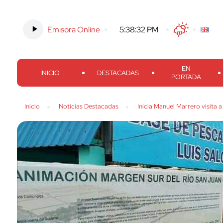
Emisora Online
-
5:38:33 PM
Twitter
Facebook
Threads
Inst
EN
INICIO
DESTACADAS
PORTADA
Inicio
Noticias Destacadas
Inicia Manuel Marrero visita 