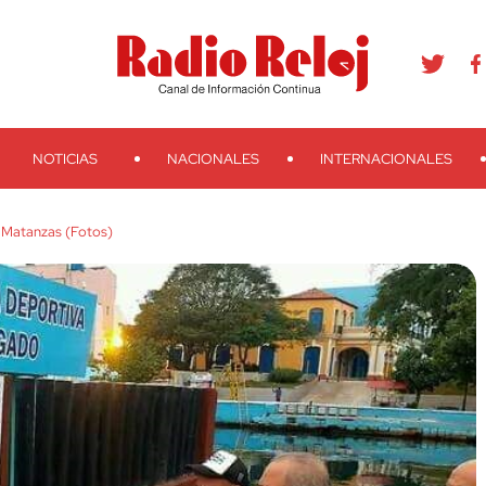
agram
Youtube
Telegram
Teveo
Ivoox
RSS
Search
NOTICIAS
NACIONALES
INTERNACIONALES
a Matanzas (Fotos)