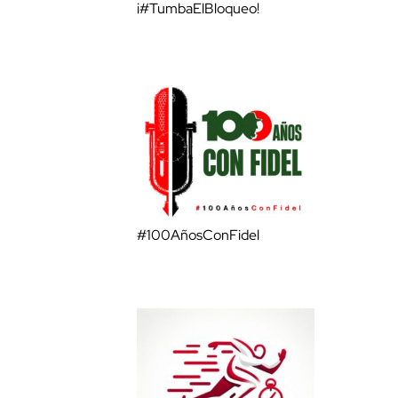
¡#TumbaElBloqueo!
#100AñosConFidel