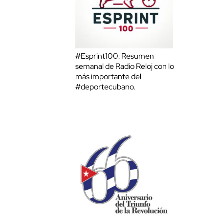
#Esprint100: Resumen
semanal de Radio Reloj con lo
más importante del
#deportecubano.