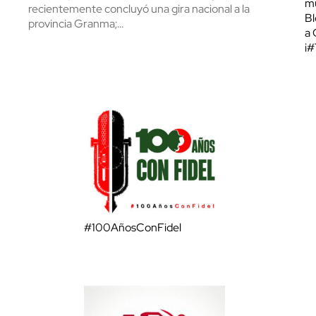
mu
recientemente concluyó una gira nacional a la
Bl
provincia Granma;…
a 
¡
#100AñosConFidel