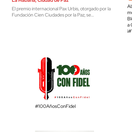
La Habana, Ciudad de Paz
Al
El premio internacional Pax Urbis, otorgado por la
mu
Fundación Cien Ciudades por la Paz, se…
Bl
a 
¡
#100AñosConFidel