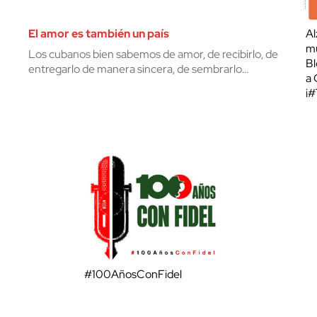
El amor es también un país
Al
mu
Los cubanos bien sabemos de amor, de recibirlo, de
Bl
entregarlo de manera sincera, de sembrarlo…
a 
¡
#100AñosConFidel