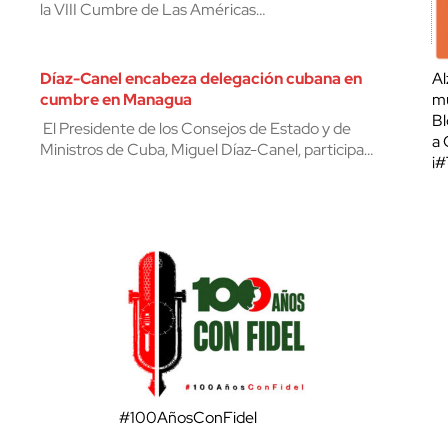
la VIII Cumbre de Las Américas…
Díaz-Canel encabeza delegación cubana en
Al
cumbre en Managua
mu
Bl
El Presidente de los Consejos de Estado y de
a 
Ministros de Cuba, Miguel Díaz-Canel, participa…
¡
#100AñosConFidel