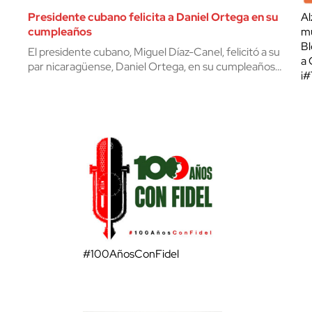
Presidente cubano felicita a Daniel Ortega en su
Al
cumpleaños
mu
Bl
El presidente cubano, Miguel Díaz-Canel, felicitó a su
a 
par nicaragüense, Daniel Ortega, en su cumpleaños…
¡
#100AñosConFidel