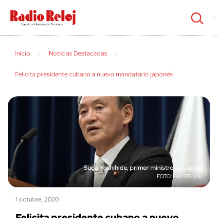
cerrar
Inicio
Noticias Destacadas
Felicita presidente cubano a nuevo mandatario japonés
Suga Yoshihide, primer ministro de Japón
FACEBOOK
1 octubre, 2020
Felicita presidente cubano a nuevo