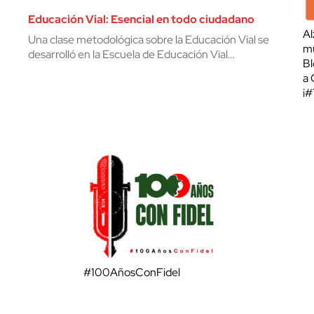
Educación Vial: Esencial en todo ciudadano
Al
Una clase metodológica sobre la Educación Vial se
mu
desarrolló en la Escuela de Educación Vial…
Bl
a 
¡
#100AñosConFidel