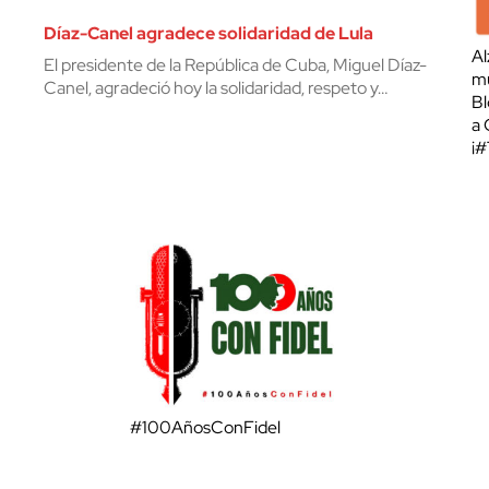
Díaz-Canel agradece solidaridad de Lula
Al
El presidente de la República de Cuba, Miguel Díaz-
mu
Canel, agradeció hoy la solidaridad, respeto y…
Bl
a 
¡
#100AñosConFidel