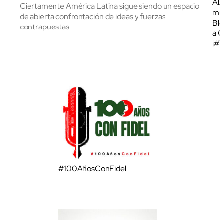
Al
Ciertamente América Latina sigue siendo un espacio
mu
de abierta confrontación de ideas y fuerzas
Bl
contrapuestas
a 
¡
#100AñosConFidel