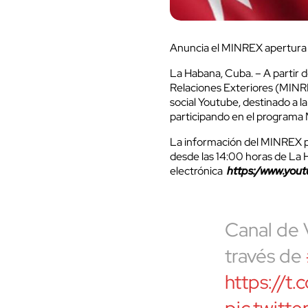
Anuncia el MINREX apertura 
La Habana, Cuba. – A partir d
Relaciones Exteriores (MINRE
social Youtube, destinado a l
participando en el programa 
La información del MINREX pu
desde las 14:00 horas de La H
electrónica
https:/www.you
Canal de 
través de
https://
pic.twit