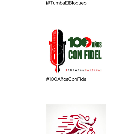
¡#TumbaElBloqueo!
#100AñosConFidel