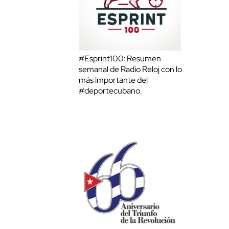
#Esprint100: Resumen
semanal de Radio Reloj con lo
más importante del
#deportecubano.