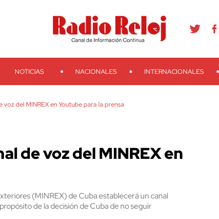
agram
Youtube
Telegram
Teveo
Ivoox
RSS
Search
NOTICIAS
NACIONALES
INTERNACIONALES
e voz del MINREX en Youtube para la prensa
nal de voz del MINREX en
s Exteriores (MINREX) de Cuba establecerá un canal
a propósito de la decisión de Cuba de no seguir