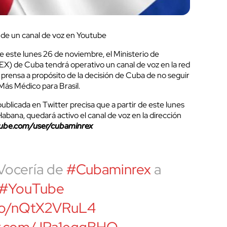
de un canal de voz en Youtube
e este lunes 26 de noviembre, el Ministerio de
X) de Cuba tendrá operativo un canal de voz en la red
a prensa a propósito de la decisión de Cuba de no seguir
Más Médico para Brasil.
blicada en Twitter precisa que a partir de este lunes
abana, quedará activo el canal de voz en la dirección
tube.com/user/cubaminrex
Vocería de
#Cubaminrex
a
#YouTube
t.co/nQtX2VRuL4
ter.com/JPa1egqBHO