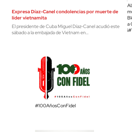
Al
Expresa Díaz-Canel condolencias por muerte de
mu
líder vietnamita
Bl
a 
El presidente de Cuba Miguel Díaz-Canel acudió este
¡
sábado a la embajada de Vietnam en…
#100AñosConFidel