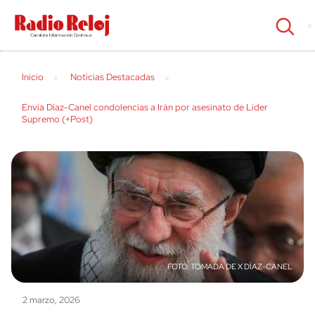
cerrar
Inicio
Noticias Destacadas
Envía Díaz-Canel condolencias a Irán por asesinato de Líder
Supremo (+Post)
TOMADA DE X DÍAZ-CANEL
2 marzo, 2026